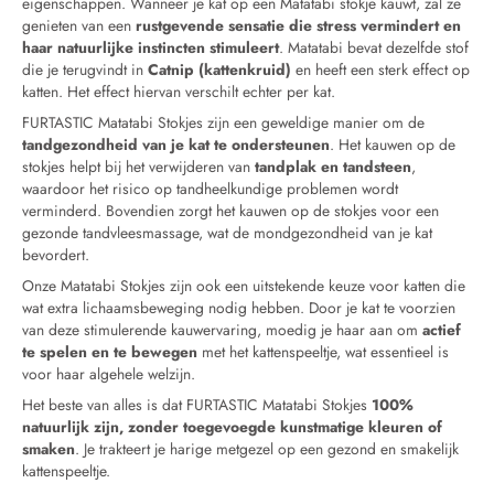
eigenschappen. Wanneer je kat op een Matatabi stokje kauwt, zal ze
genieten van een
rustgevende sensatie die stress vermindert en
haar natuurlijke instincten stimuleert
. Matatabi bevat dezelfde stof
die je terugvindt in
Catnip (kattenkruid)
en heeft een sterk effect op
katten. Het effect hiervan verschilt echter per kat.
FURTASTIC Matatabi Stokjes zijn een geweldige manier om de
tandgezondheid van je kat te ondersteunen
. Het kauwen op de
stokjes helpt bij het verwijderen van
tandplak en tandsteen
,
waardoor het risico op tandheelkundige problemen wordt
verminderd. Bovendien zorgt het kauwen op de stokjes voor een
gezonde tandvleesmassage, wat de mondgezondheid van je kat
bevordert.
Onze Matatabi Stokjes zijn ook een uitstekende keuze voor katten die
wat extra lichaamsbeweging nodig hebben. Door je kat te voorzien
van deze stimulerende kauwervaring, moedig je haar aan om
actief
te spelen en te bewegen
met het kattenspeeltje, wat essentieel is
voor haar algehele welzijn.
Het beste van alles is dat FURTASTIC Matatabi Stokjes
100%
natuurlijk zijn, zonder toegevoegde kunstmatige kleuren of
smaken
. Je trakteert je harige metgezel op een gezond en smakelijk
kattenspeeltje.