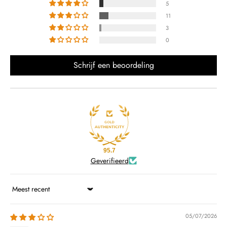
5
11
3
0
Schrijf een beoordeling
95.7
Geverifieerd
Sort by
05/07/2026